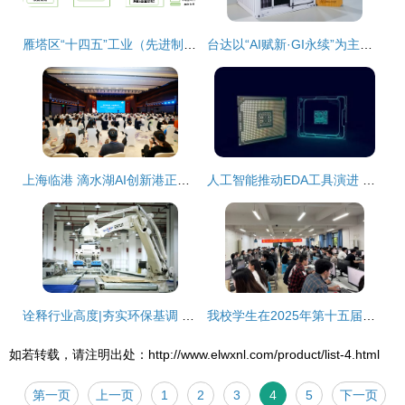
雁塔区“十四五”工业（先进制造业）发展规划 人工智能基础软件开发
台达以“AI赋新·GI永续”为主题亮相2025中国工博会，引领智造变革
上海临港 滴水湖AI创新港正式启动，总投资300亿，40个重点项目签约入驻
人工智能推动EDA工具演进 AI基础软件开发的创新与机遇
诠释行业高度|夯实环保基调 云峰莫干山构建ENF绿色人居新标准与人工智能基础软件开发
我校学生在2025年第十五届全国大学生计算机应用能力与数字素养大赛中斩获一等奖
如若转载，请注明出处：http://www.elwxnl.com/product/list-4.html
第一页
上一页
1
2
3
4
5
下一页